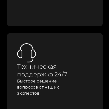
02
Интеграции
Организация обмена данными
между системой 1С и внешними
сервисами: CRM, интернет-
магазинами, маркетплейсами
и другими платформами.
03
Настройка и обновление
Поддержка стабильности
и производительности системы 1С:
регулярное обновление
конфигураций, оптимизация
работы при больших объёмах
данных.
04
Аудит и обучение
Комплексный анализ текущей
конфигурации 1С, выявление
слабых мест и рисков, обучение
персонала работе