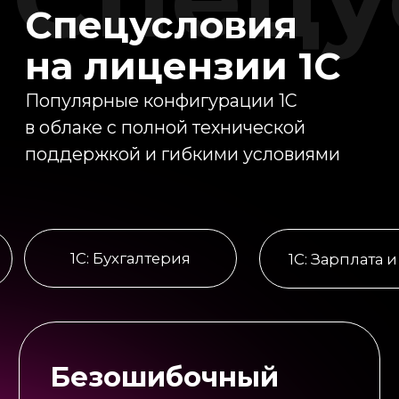
Безошибочный
старт в 1С
При покупке лицензий 1С вы
получаете расширенный пакет
запуска без доплат.
Мы подбираем конфигурацию и тип
лицензий под задачи бизнеса,
помогаем с активацией и проверяем
корректность работы системы после
запуска.
Лицензии оформляются
официально и регистрируются на
вашу организацию.
Акция действует для новых клиентов
и позволяет начать работу в 1С без
ошибок и лишних затрат на старте.
Купить на спецусловиях