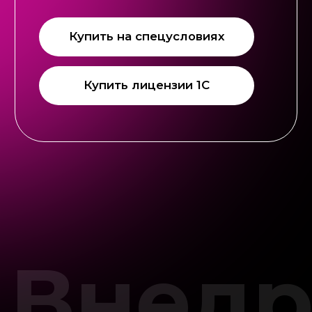
Проектный подход
Внедрение ведётся как проект:
с этапами, сроками, ответственными
и контролем результата
Подбор
конфигурации
Мы подбираем и внедряем именно
ту конфигурацию 1С, которая
подходит под ваш масштаб и задачи
— без переплаты