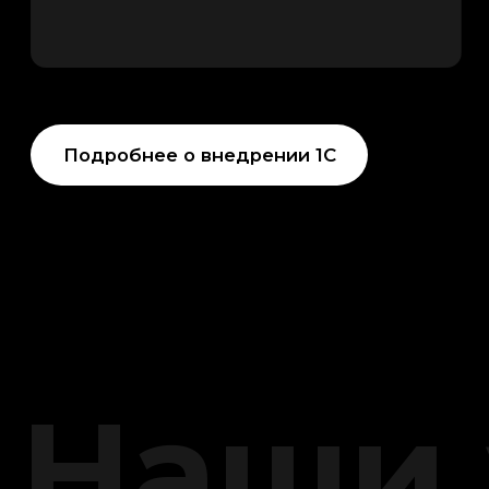
с функционалом программы
05
Добавление внешних форм
и отчетов
Разработка и внедрение
индивидуальных форм ввода
данных и отчётов для удобного
мониторинга и анализа
деятельности компании
06
Доработка конфигураций
Адаптация и улучшение
существующих конфигураций 1С
для повышения эффективности
и удобства ежедневного
использования системы
Получить консультацию